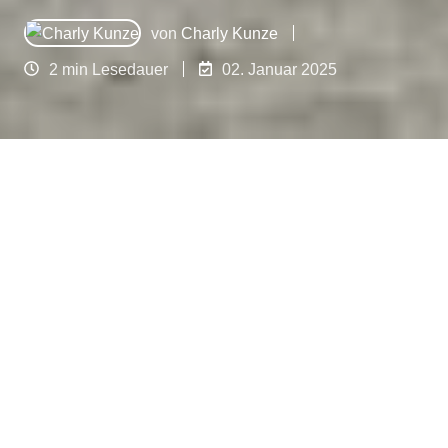
von
Charly Kunze
2 min Lesedauer
02. Januar 2025
Der richtige Baumschnitt kann die Gesundheit
und das Wachstum Ihrer Bäume erheblich
verbessern. Erfahren Sie, wie Sie mit den besten
Techniken und Werkzeugen optimale Ergebnisse
erzielen.
Warum ist Baumschnitt
wichtig?