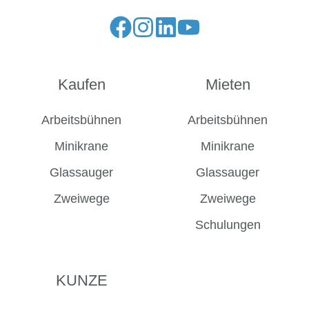
Folge
Folge
Folge
Folge
uns
uns
uns
uns
auf
auf
auf
auf
Kaufen
Mieten
Facebook
Instagram
LinkedIn
YouTube
Arbeitsbühnen
Arbeitsbühnen
Minikrane
Minikrane
Glassauger
Glassauger
Zweiwege
Zweiwege
Schulungen
KUNZE