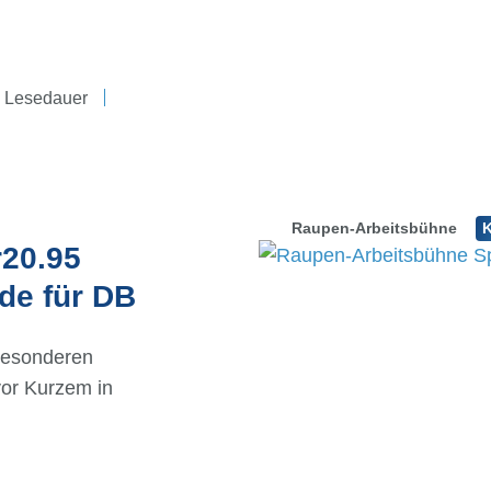
n Lesedauer
Raupen-Arbeitsbühne
r20.95
de für DB
besonderen
vor Kurzem in