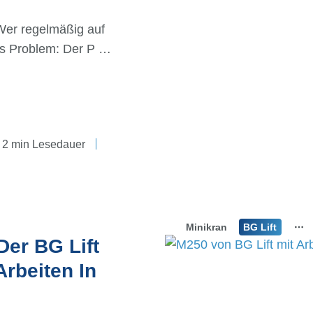
Wer regelmäßig auf
das Problem: Der P …
2 min Lesedauer
Minikran
BG Lift
er BG Lift
rbeiten In