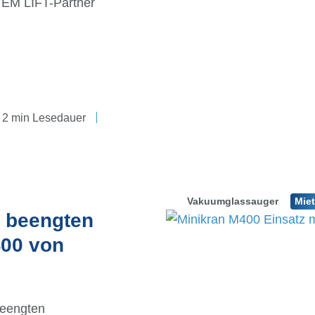
TEM LIFT-Partner
2 min Lesedauer
Vakuumglassauger
Mie
n beengten
00 von
beengten