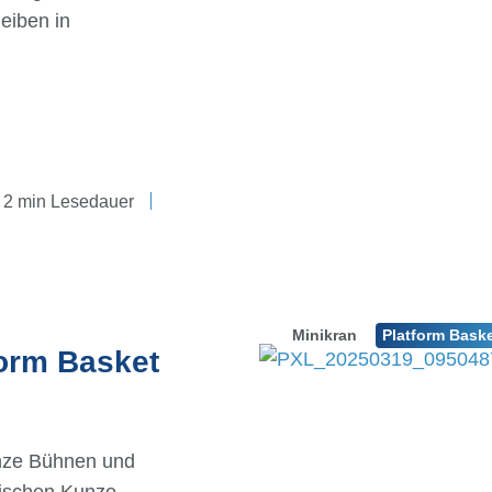
eiben in
2 min Lesedauer
Minikran
Platform Bask
form Basket
nze Bühnen und