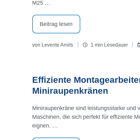
M25 …
Beitrag lesen
von
Levente Arnits
1 min Lesedauer
Effiziente Montagearbeite
Miniraupenkränen
Miniraupenkräne sind leistungsstarke und vi
Maschinen, die sich perfekt für effiziente 
eignen. …