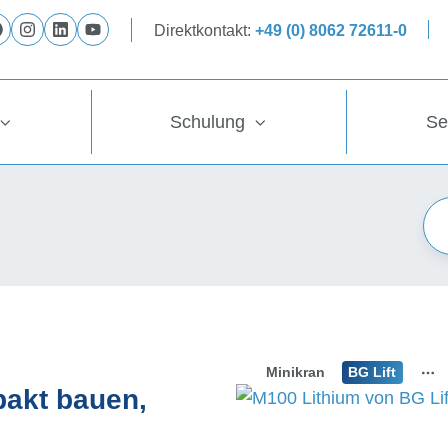
Direktkontakt:
+49 (0) 8062 72611-0
Folge
Folge
Folge
Folge
uns
uns
uns
uns
auf
auf
auf
auf
Schulung
Se
Facebook
Instagram
LinkedIn
YouTube
Minikran
BG Lift
pakt bauen,