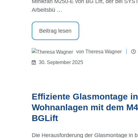
Minikran M250-E von BG Lift, der bei SYS
Arbeitsbü …
Beitrag lesen
von
Theresa Wagner
30. September 2025
Effiziente Glasmontage i
Wohnanlagen mit dem M4
BGLift
Die Herausforderung der Glasmontage in 