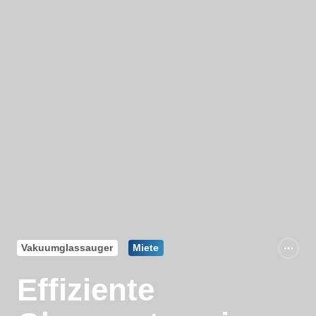
Vakuumglassauger
Miete
Effiziente