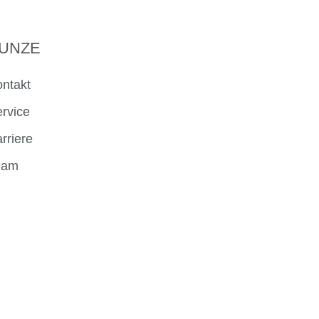
UNZE
ntakt
rvice
rriere
eam