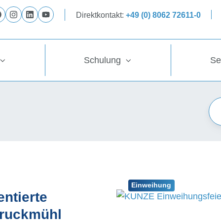
Direktkontakt:
+49 (0) 8062 72611-0
Folge
Folge
Folge
Folge
uns
uns
uns
uns
auf
auf
auf
auf
Schulung
Se
Facebook
Instagram
LinkedIn
YouTube
Einweihung
ntierte
Bruckmühl