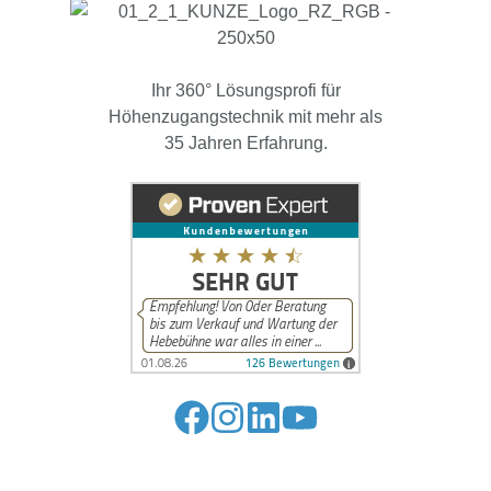
Ihr 360° Lösungsprofi für
Höhenzugangstechnik mit mehr als
35 Jahren Erfahrung.
Folge
Folge
Folge
Folge
uns
uns
uns
uns