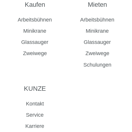
auf
auf
auf
auf
Kaufen
Mieten
Facebook
Instagram
LinkedIn
YouTube
Arbeitsbühnen
Arbeitsbühnen
Minikrane
Minikrane
Glassauger
Glassauger
Zweiwege
Zweiwege
Schulungen
KUNZE
Kontakt
Service
Karriere