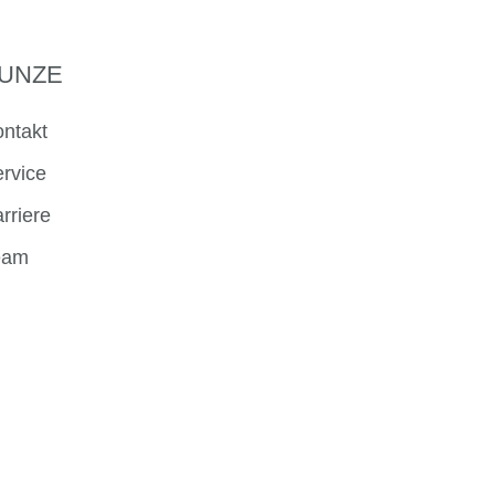
UNZE
ntakt
rvice
rriere
eam