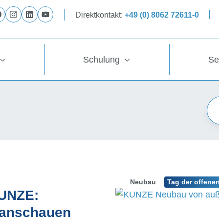
Direktkontakt:
+49 (0) 8062 72611-0
Folge
Folge
Folge
Folge
uns
uns
uns
uns
auf
auf
auf
auf
Schulung
Se
Facebook
Instagram
LinkedIn
YouTube
Neubau
Tag der offene
KUNZE:
r anschauen