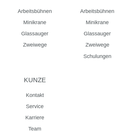
Facebook
Instagram
LinkedIn
YouTube
Arbeitsbühnen
Arbeitsbühnen
Minikrane
Minikrane
Glassauger
Glassauger
Zweiwege
Zweiwege
Schulungen
KUNZE
Kontakt
Service
Karriere
Team