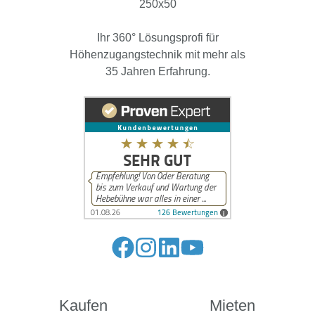
Ihr 360° Lösungsprofi für
Höhenzugangstechnik mit mehr als
35 Jahren Erfahrung.
Folge
Folge
Folge
Folge
uns
uns
uns
uns
auf
auf
auf
auf
Kaufen
Mieten